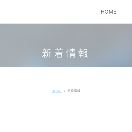
HOME
備紹介
療
インプラント
当院の特徴
問診について
新着情報
新着情報
HOME