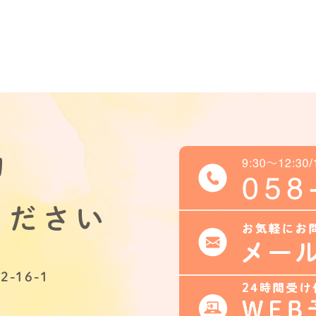
約
ください
-16-1